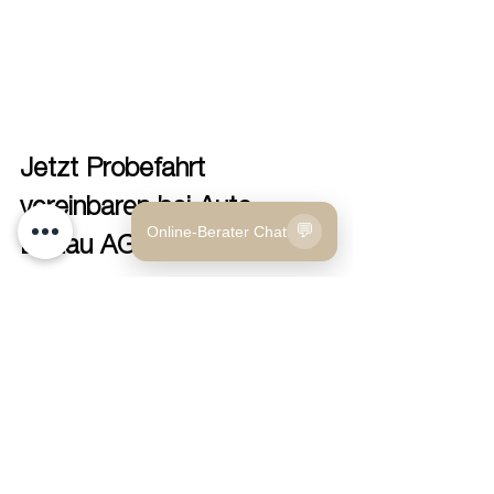
Jetzt Probefahrt 
vereinbaren bei Auto 
💬
Online-Berater Chat
Bonau AG
Interessierte Kunden können bei Auto 
Bonau AG in Bonau (Thurgau) eine 
Probefahrt mit dem Polestar 2, Polestar 
3 oder Polestar 4 vereinbaren. Das 
Team berät persönlich zu:
Kauf
Leasing
Finanzierung