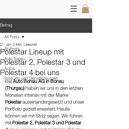
Beitrag
All Posts
21. Jan.
2 Min. Lesezeit
All Posts
Polestar Lineup mit
Auto Bonau
Polestar 2, Polestar 3 und
Autos
Polestar 4 bei uns
Produkte und Dienstleistungen
Bei 
Auto Bonau AG in Bonau 
(Thurgau)
 haben wir uns in den letzten 
Monaten intensiv mit der Marke 
Polestar
 auseinandergesetzt und unser 
Portfolio gezielt erweitert. Heute 
können wir mit Stolz sagen: Wir führen 
mit 
Polestar 2, Polestar 3 und Polestar 