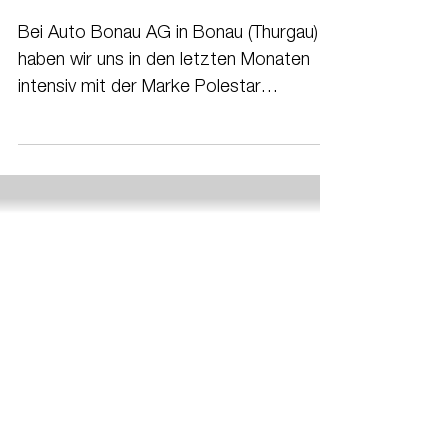
Polestar 3 und Polestar 4 bei
uns
Bei Auto Bonau AG in Bonau (Thurgau)
haben wir uns in den letzten Monaten
intensiv mit der Marke Polestar
auseinandergesetzt und unser Portfolio
gezielt erweitert. Heute können wir mit
Stolz sagen: Wir führen mit Polestar 2,
Polestar 3 und Polestar 4 einen grossen
und zentralen Teil des aktuellen Polestar-
Lineups.