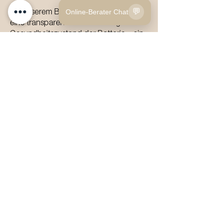
💬
Online-Berater Chat
Mit unserem Batterietest erhalten Sie
eine transparente Einschätzung zum
Gesundheitszustand der Batterie – ein
wichtiger Faktor für Werterhalt und
Reichweite.
AUTO BONAU AG
Fahrzeuge
Tel.:
+41 52 566 77 00