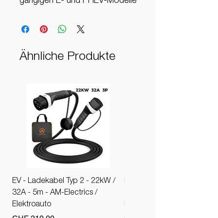
gängigen E- und PHEV-Modelle
Ähnliche Produkte
EV - Ladekabel Typ 2 - 22kW /
EV - Ladekabel Typ 2 - 11k
32A - 5m - AM-Electrics /
16A - 5m - AM-Electrics /
Elektroauto
Elektroauto
Preis
Preis