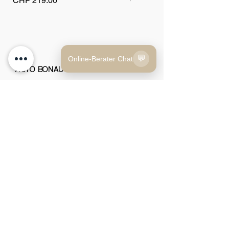
CHF 219.00
CHF 179.00
💬
Online-Berater Chat
AUTO BONAU AG
Fahrzeuge
Tel.:
+41 52 566 77 00
Autofinder
E-Mail:
info@autobonau.ch
Über uns
Gehrauerstrasse 1
8554 Bonau
UID CHE-344.004.312