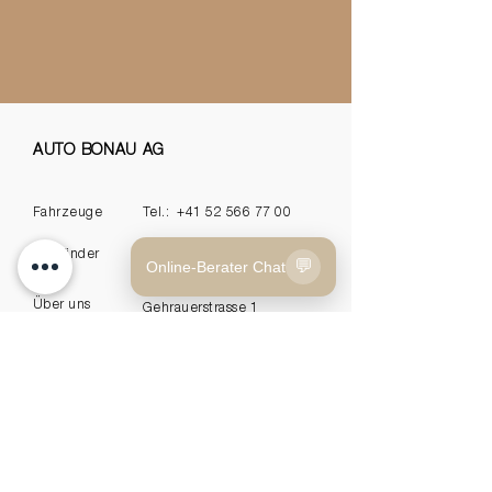
AUTO BONAU AG
Fahrzeuge
Tel.:
+41 52 566 77 00
Autofinder
E-Mail:
info@autobonau.ch
💬
Online-Berater Chat
Über uns
Gehrauerstrasse 1
8554 Bonau
UID CHE-344.004.312