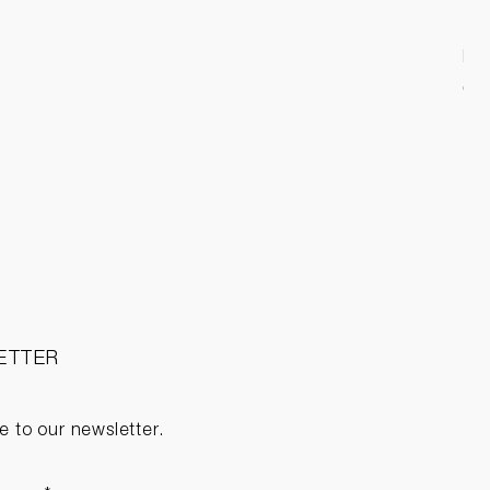
EV 
Pri
CH
ETTER
e to our newsletter.