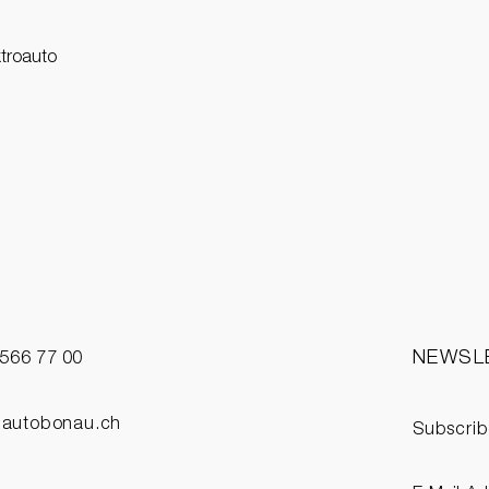
Quick View
ktroauto
NEWSL
 566 77 00
@autobonau.ch
Subscrib