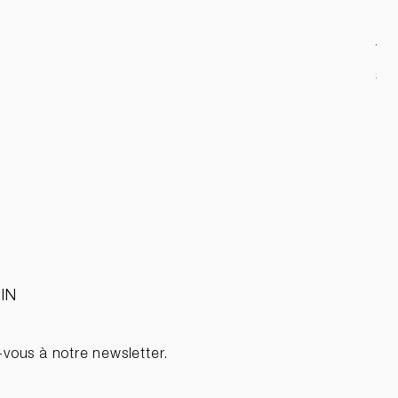
Tor
Pri
39
IN
-vous à notre newsletter.