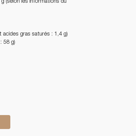
 g (selon les informations du
 acides gras saturés : 1,4 g)
: 58 g)