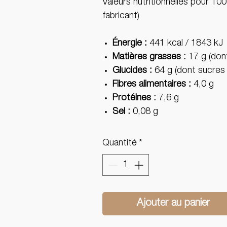
Valeurs nutritionnelles pour 100
fabricant)
Énergie :
441 kcal / 1843 kJ
Matières grasses :
17 g (dont
Glucides :
64 g (dont sucres 
Fibres alimentaires :
4,0 g
Protéines :
7,6 g
Sel :
0,08 g
Quantité
*
Ajouter au panier