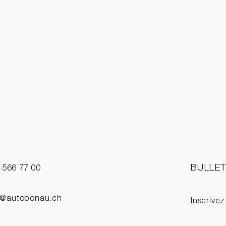
Aperçu rapide
BULLET
2 566 77 00
o@autobonau.ch
Inscrivez